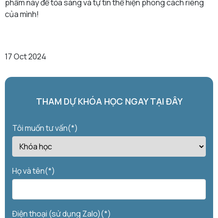
phẩm này để tỏa sáng và tự tin thể hiện phong cách riêng
của mình!
17 Oct 2024
THAM DỰ KHÓA HỌC NGAY TẠI ĐÂY
Tôi muốn tư vấn(*)
Họ và tên(*)
Điện thoại (sử dụng Zalo)(*)