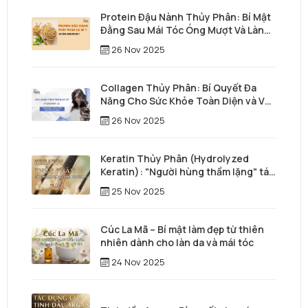
Protein Đậu Nành Thủy Phân: Bí Mật
Đằng Sau Mái Tóc Óng Mượt Và Làn
Da Trẻ Trung
26 Nov 2025
Collagen Thủy Phân: Bí Quyết Đa
Năng Cho Sức Khỏe Toàn Diện và Vẻ
Đẹp Vượt Thời Gian
26 Nov 2025
Keratin Thủy Phân (Hydrolyzed
Keratin): "Người hùng thầm lặng" tái
tạo mái tóc từ sâu bên trong
25 Nov 2025
Cúc La Mã – Bí mật làm đẹp từ thiên
nhiên dành cho làn da và mái tóc
24 Nov 2025