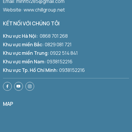
Email: minhtv285@gmail.com
Website: www.chillgroup.net
KẾT NỐI VỚI CHÚNG TÔI
Khu vực Hà Nội:
0868 701 268
Khu vực miền Bắc:
0829 081 721
Khu vực miền Trung:
0922 514 841
Khu vực miền Nam:
0938152216
Khu vực Tp. Hồ Chí Minh:
0938152216
MAP