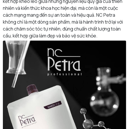
kết hợp khéo léo giữa những nguyên liệu quý giá của thiên
nhiên và kiến thức khoa học hiện đại, mà còn là một cuộc
cách mạng mang đến sự an toàn và hiệu quả. NC Petra
không chỉ là một dòng sản phẩm, mà là hành trình trở lại với
cách chăm sóc tóc tự nhiên, đúng chuẩn chất lượng toàn
cầu, kết hợp giữa làm đẹp và bảo vệ sức khỏe.