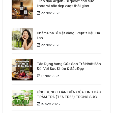
Tinh dầu Argan- Bí quyết cho sức
khỏe và sắc đẹp vượt thời gian
22 Nov 2025
Khám Phá Bí Mật Vàng: Peptit Đậu Hà
Lan -
22 Nov 2025
Tác Dụng Vàng Của Sơn Trà Nhật Bản
Đối Với Sức Khỏe & Sắc Đẹp
17 Nov 2025
ỨNG DỤNG TOÀN DIỆN CỦA TINH DẦU
TRÀM TRÀ (TEA TREE) TRONG SỨC
KHỎE, LÀM ĐẸP & CHĂM SÓC TÓC –
15 Nov 2025
DA ĐẦU