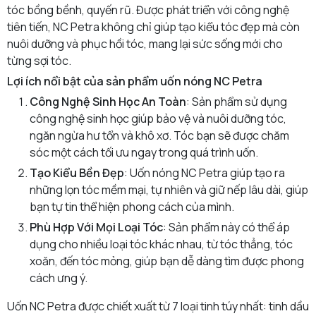
tóc bồng bềnh, quyến rũ. Được phát triển với công nghệ
tiên tiến, NC Petra không chỉ giúp tạo kiểu tóc đẹp mà còn
nuôi dưỡng và phục hồi tóc, mang lại sức sống mới cho
từng sợi tóc.
Lợi ích nổi bật của sản phẩm uốn nóng NC Petra
Công Nghệ Sinh Học An Toàn
: Sản phẩm sử dụng
công nghệ sinh học giúp bảo vệ và nuôi dưỡng tóc,
ngăn ngừa hư tổn và khô xơ. Tóc bạn sẽ được chăm
sóc một cách tối ưu ngay trong quá trình uốn.
Tạo Kiểu Bền Đẹp
: Uốn nóng NC Petra giúp tạo ra
những lọn tóc mềm mại, tự nhiên và giữ nếp lâu dài, giúp
bạn tự tin thể hiện phong cách của mình.
Phù Hợp Với Mọi Loại Tóc
: Sản phẩm này có thể áp
dụng cho nhiều loại tóc khác nhau, từ tóc thẳng, tóc
xoăn, đến tóc mỏng, giúp bạn dễ dàng tìm được phong
cách ưng ý.
Uốn NC Petra được chiết xuất từ 7 loại tinh túy nhất: tinh dầu