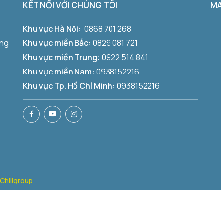
KẾT NỐI VỚI CHÚNG TÔI
M
Khu vực Hà Nội:
0868 701 268
ờng
Khu vực miền Bắc:
0829 081 721
Khu vực miền Trung:
0922 514 841
Khu vực miền Nam:
0938152216
Khu vực Tp. Hồ Chí Minh:
0938152216
Chillgroup