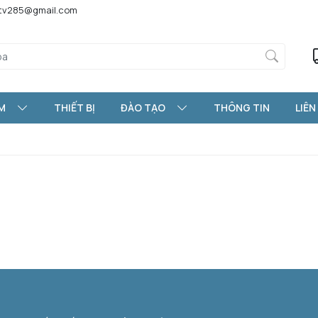
htv285@gmail.com
M
THIẾT BỊ
ĐÀO TẠO
THÔNG TIN
LIÊN