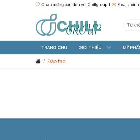
Chào mừng bạn đến với Chillgroup |
Email: min
TRANG CHỦ
GIỚI THIỆU
MỸ PHẨ
Đào tạo