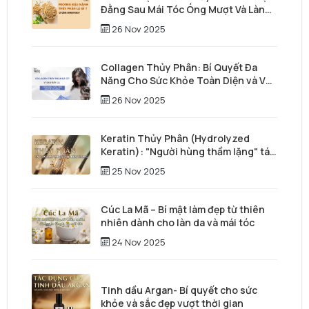
Đằng Sau Mái Tóc Óng Mượt Và Làn
Da Trẻ Trung
26 Nov 2025
Collagen Thủy Phân: Bí Quyết Đa
Năng Cho Sức Khỏe Toàn Diện và Vẻ
Đẹp Vượt Thời Gian
26 Nov 2025
Keratin Thủy Phân (Hydrolyzed
Keratin): "Người hùng thầm lặng" tái
tạo mái tóc từ sâu bên trong
25 Nov 2025
Cúc La Mã – Bí mật làm đẹp từ thiên
nhiên dành cho làn da và mái tóc
24 Nov 2025
Tinh dầu Argan- Bí quyết cho sức
khỏe và sắc đẹp vượt thời gian