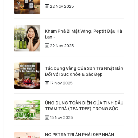
22 Nov 2025
Khám Phá Bí Mật Vàng: Peptit Đậu Hà
Lan -
22 Nov 2025
Tác Dụng Vàng Của Sơn Trà Nhật Bản
Đối Với Sức Khỏe & Sắc Đẹp
17 Nov 2025
ỨNG DỤNG TOÀN DIỆN CỦA TINH DẦU
TRÀM TRÀ (TEA TREE) TRONG SỨC
KHỎE, LÀM ĐẸP & CHĂM SÓC TÓC –
15 Nov 2025
DA ĐẦU
NC PETRA TRI ÂN PHÁI ĐẸP NHÂN