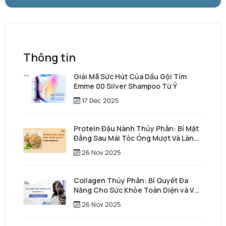
Thông tin
Giải Mã Sức Hút Của Dầu Gội Tím
Emme 00 Silver Shampoo Từ Ý
17 Dec 2025
Protein Đậu Nành Thủy Phân: Bí Mật
Đằng Sau Mái Tóc Óng Mượt Và Làn
Da Trẻ Trung
26 Nov 2025
Collagen Thủy Phân: Bí Quyết Đa
Năng Cho Sức Khỏe Toàn Diện và Vẻ
Đẹp Vượt Thời Gian
26 Nov 2025