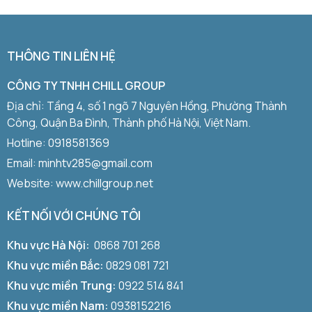
THÔNG TIN LIÊN HỆ
CÔNG TY TNHH CHILL GROUP
Địa chỉ: Tầng 4, số 1 ngõ 7 Nguyên Hồng, Phường Thành
Công, Quận Ba Đình, Thành phố Hà Nội, Việt Nam.
Hotline:
0918581369
Email: minhtv285@gmail.com
Website: www.chillgroup.net
KẾT NỐI VỚI CHÚNG TÔI
Khu vực Hà Nội:
0868 701 268
Khu vực miền Bắc:
0829 081 721
Khu vực miền Trung:
0922 514 841
Khu vực miền Nam:
0938152216