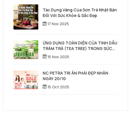
Tác Dụng Vàng Của Sơn Trà Nhật Bản
Đối Với Sức Khỏe & Sắc Đẹp
17 Nov 2025
ỨNG DỤNG TOÀN DIỆN CỦA TINH DẦU
TRÀM TRÀ (TEA TREE) TRONG SỨC
KHỎE, LÀM ĐẸP & CHĂM SÓC TÓC –
15 Nov 2025
DA ĐẦU
NC PETRA TRI ÂN PHÁI ĐẸP NHÂN
NGÀY 20/10
15 Oct 2025