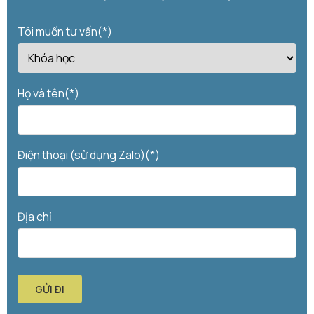
Tôi muốn tư vấn(*)
Họ và tên(*)
Điện thoại (sử dụng Zalo)(*)
Địa chỉ
GỬI ĐI