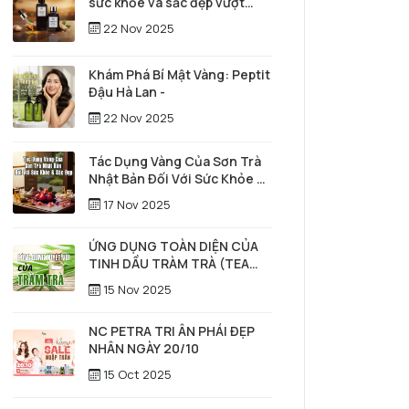
sức khỏe và sắc đẹp vượt
thời gian
22 Nov 2025
Khám Phá Bí Mật Vàng: Peptit
Đậu Hà Lan -
22 Nov 2025
Tác Dụng Vàng Của Sơn Trà
Nhật Bản Đối Với Sức Khỏe &
Sắc Đẹp
17 Nov 2025
ỨNG DỤNG TOÀN DIỆN CỦA
TINH DẦU TRÀM TRÀ (TEA
TREE) TRONG SỨC KHỎE,
15 Nov 2025
LÀM ĐẸP & CHĂM SÓC TÓC –
DA ĐẦU
NC PETRA TRI ÂN PHÁI ĐẸP
NHÂN NGÀY 20/10
15 Oct 2025