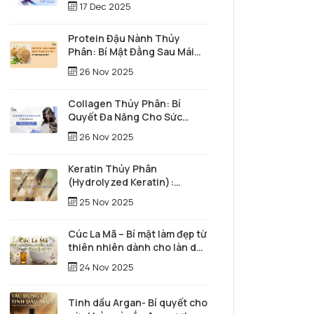
17 Dec 2025
Protein Đậu Nành Thủy
Phân: Bí Mật Đằng Sau Mái
Tóc Óng Mượt Và Làn Da Trẻ
26 Nov 2025
Trung
Collagen Thủy Phân: Bí
Quyết Đa Năng Cho Sức
Khỏe Toàn Diện và Vẻ Đẹp
26 Nov 2025
Vượt Thời Gian
Keratin Thủy Phân
(Hydrolyzed Keratin):
"Người hùng thầm lặng" tái
25 Nov 2025
tạo mái tóc từ sâu bên trong
Cúc La Mã – Bí mật làm đẹp từ
thiên nhiên dành cho làn da
và mái tóc
24 Nov 2025
Tinh dầu Argan- Bí quyết cho