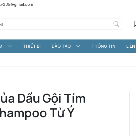
htv285@gmail.com
M
THIẾT BỊ
ĐÀO TẠO
THÔNG TIN
LIÊN
Của Dầu Gội Tím
Shampoo Từ Ý