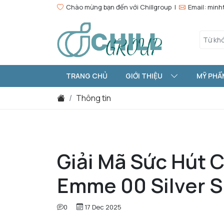
Chào mừng bạn đến với Chillgroup |
Email: min
TRANG CHỦ
GIỚI THIỆU
MỸ PHẨ
Thông tin
Giải Mã Sức Hút 
Emme 00 Silver 
0
17 Dec 2025