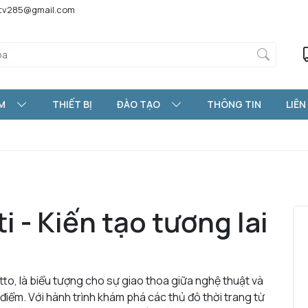
htv285@gmail.com
M
THIẾT BỊ
ĐÀO TẠO
THÔNG TIN
LIÊN
 - Kiến tạo tương lai
o, là biểu tượng cho sự giao thoa giữa nghệ thuật và
iểm. Với hành trình khám phá các thủ đô thời trang từ