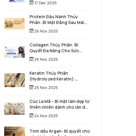
17 Dec 2025
Protein Đậu Nành Thủy
Phân: Bí Mật Đằng Sau Mái
Tóc Óng Mượt Và Làn Da Trẻ
26 Nov 2025
Trung
Collagen Thủy Phân: Bí
Quyết Đa Năng Cho Sức
Khỏe Toàn Diện và Vẻ Đẹp
26 Nov 2025
Vượt Thời Gian
Keratin Thủy Phân
(Hydrolyzed Keratin):
"Người hùng thầm lặng" tái
25 Nov 2025
tạo mái tóc từ sâu bên trong
Cúc La Mã – Bí mật làm đẹp từ
thiên nhiên dành cho làn da
và mái tóc
24 Nov 2025
Tinh dầu Argan- Bí quyết cho