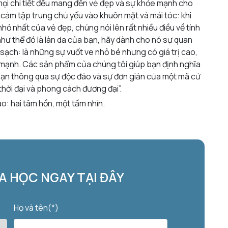
 mọi chi tiết đều mang đến vẻ đẹp và sự khỏe mạnh cho
 cảm tập trung chủ yếu vào khuôn mặt và mái tóc: khi
nhỏ nhất của vẻ đẹp, chúng nói lên rất nhiều điều về tính
ư thể đó là làn da của bạn, hãy dành cho nó sự quan
 sạch: là những sự vuốt ve nhỏ bé nhưng có giá trị cao,
e mạnh. Các sản phẩm của chúng tôi giúp bạn định nghĩa
ạn thông qua sự độc đáo và sự đơn giản của một mã cử
 thời đại và phong cách đương đại”.
: hai tâm hồn, một tầm nhìn.
 HỌC NGAY TẠI ĐÂY
Họ và tên(*)