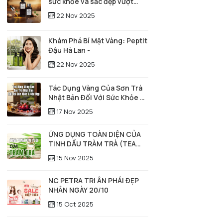
sức khỏe và sắc đẹp vượt
thời gian
22 Nov 2025
Khám Phá Bí Mật Vàng: Peptit
Đậu Hà Lan -
22 Nov 2025
Tác Dụng Vàng Của Sơn Trà
Nhật Bản Đối Với Sức Khỏe &
Sắc Đẹp
17 Nov 2025
ỨNG DỤNG TOÀN DIỆN CỦA
TINH DẦU TRÀM TRÀ (TEA
TREE) TRONG SỨC KHỎE,
15 Nov 2025
LÀM ĐẸP & CHĂM SÓC TÓC –
DA ĐẦU
NC PETRA TRI ÂN PHÁI ĐẸP
NHÂN NGÀY 20/10
15 Oct 2025