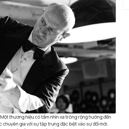
. Một thương hiệu có tầm nhìn xa trông rộng hướng đến
ác chuyên gia với sự tập trung đặc biệt vào sự đổi mới.