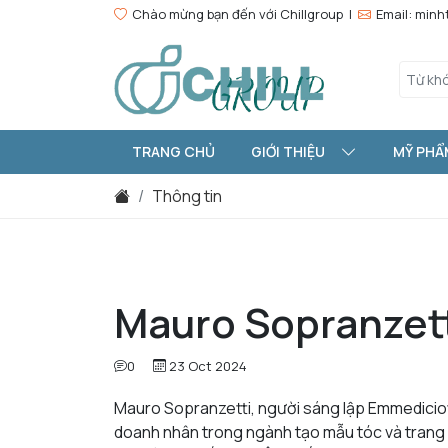
Chào mừng bạn đến với Chillgroup |
Email: min
TRANG CHỦ
GIỚI THIỆU
MỸ PHẨ
Thông tin
Mauro Sopranzetti
0
23 Oct 2024
Mauro Sopranzetti, người sáng lập Emmediciott
doanh nhân trong ngành tạo mẫu tóc và trang đ