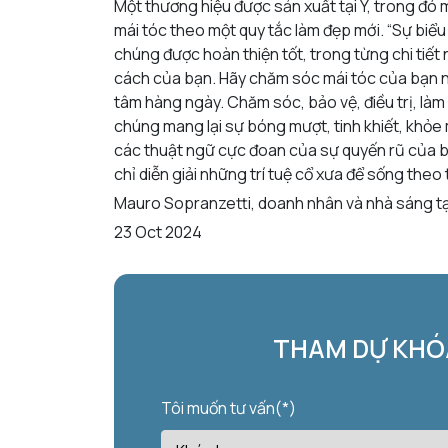
Một thương hiệu được sản xuất tại Ý, trong đó
mái tóc theo một quy tắc làm đẹp mới. “Sự biểu
chúng được hoàn thiện tốt, trong từng chi tiết 
cách của bạn. Hãy chăm sóc mái tóc của bạn nh
tâm hàng ngày. Chăm sóc, bảo vệ, điều trị, làm
chúng mang lại sự bóng mượt, tinh khiết, khỏ
các thuật ngữ cực đoan của sự quyến rũ của b
chỉ diễn giải những trí tuệ cổ xưa để sống theo
Mauro Sopranzetti, doanh nhân và nhà sáng tạo
23 Oct 2024
THAM DỰ KHÓA
Tôi muốn tư vấn(*)