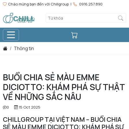
Chào mừng bạn đến với Chillgroup |
0916.257.890
Thông tin
BUỔI CHIA SẺ MÀU EMME
DICIOTTO: KHÁM PHÁ SỰ THẬT
VỀ NHỮNG SẮC NÂU
0
15 Oct 2025
CHILLGROUP TẠI VIỆT NAM – BUỔI CHIA
SẺ MÀU EMME DICIOTTO: KHÁM PHÁ SỰ