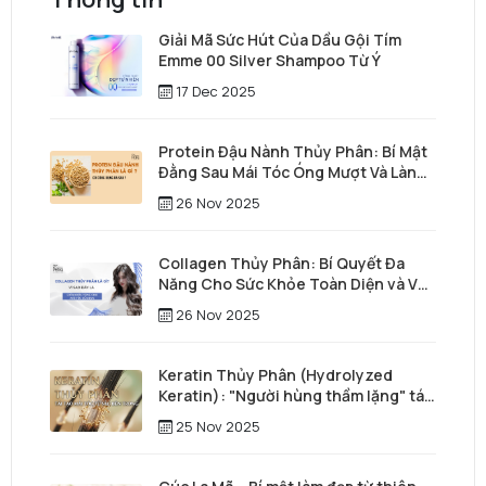
Giải Mã Sức Hút Của Dầu Gội Tím
Emme 00 Silver Shampoo Từ Ý
17 Dec 2025
Protein Đậu Nành Thủy Phân: Bí Mật
Đằng Sau Mái Tóc Óng Mượt Và Làn
Da Trẻ Trung
26 Nov 2025
Collagen Thủy Phân: Bí Quyết Đa
Năng Cho Sức Khỏe Toàn Diện và Vẻ
Đẹp Vượt Thời Gian
26 Nov 2025
Keratin Thủy Phân (Hydrolyzed
Keratin): "Người hùng thầm lặng" tái
tạo mái tóc từ sâu bên trong
25 Nov 2025