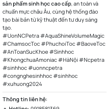
sản phẩm sinh học cao cấp
, an toàn và
chuẩn mực châu Âu, cùng hệ thống đào
tạo bài bản từ kỹ thuật đến tư duy sáng
tạo.
#UonNCPetra #AquaShineVolumeMagic
#ChamsocToc #PhuchoiToc #BaoveToc
#AnToanSucKhoe #Sinhhoc
#KhongchuaAmoniac #HàNội #Ncpetra
#sinhhoc #uonncpetra
#congnghesinhhoc #sinhhoc
#xuhuong2024
Thông tin liên hệ:
🔸
Hotline:
0918581369