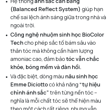
Hệ thống
ánh sắc cân bằng
(Balanced Reflect System)
giúp hạn
chế sai lệch ánh sáng giữa trong nhà và
ngoài trời.
Công nghệ nhuộm sinh học BioColor
Tech
cho phép sắc tố bám sâu vào
thân tóc mà không cần hàm lượng
amoniac cao, đảm bảo
tóc vẫn chắc
khỏe, bóng mềm và đàn hồi.
Và đặc biệt, dòng màu
nâu sinh học
Emme Diciotto
có khả năng
“tự hiệu
chỉnh ánh sắc”
trên từng nền tóc –
nghĩa là mỗi chất tóc sẽ thể hiện màu
theo một cách rất riêng, nhưng vẫn