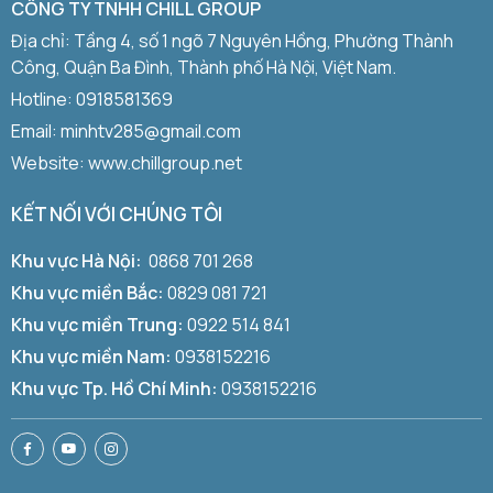
CÔNG TY TNHH CHILL GROUP
Địa chỉ: Tầng 4, số 1 ngõ 7 Nguyên Hồng, Phường Thành
Công, Quận Ba Đình, Thành phố Hà Nội, Việt Nam.
Hotline:
0918581369
Email: minhtv285@gmail.com
Website: www.chillgroup.net
KẾT NỐI VỚI CHÚNG TÔI
Khu vực Hà Nội:
0868 701 268
Khu vực miền Bắc:
0829 081 721
Khu vực miền Trung:
0922 514 841
Khu vực miền Nam:
0938152216
Khu vực Tp. Hồ Chí Minh:
0938152216