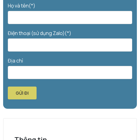
Họ và tên(*)
Điện thoại (sử dụng Zalo)(*)
Địa chỉ
GỬI ĐI
Thông tin