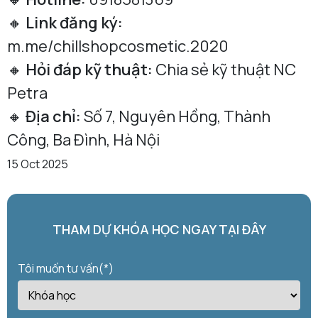
🔸
Link đăng ký:
m.me/chillshopcosmetic.2020
🔸
Hỏi đáp kỹ thuật:
Chia sẻ kỹ thuật NC
Petra
🔸
Địa chỉ:
Số 7, Nguyên Hồng, Thành
Công, Ba Đình, Hà Nội
15 Oct 2025
THAM DỰ KHÓA HỌC NGAY TẠI ĐÂY
Tôi muốn tư vấn(*)