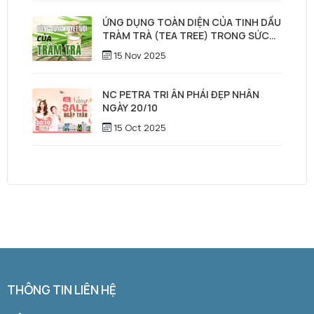
ỨNG DỤNG TOÀN DIỆN CỦA TINH DẦU
TRÀM TRÀ (TEA TREE) TRONG SỨC
KHỎE, LÀM ĐẸP & CHĂM SÓC TÓC –
15 Nov 2025
DA ĐẦU
NC PETRA TRI ÂN PHÁI ĐẸP NHÂN
NGÀY 20/10
15 Oct 2025
THÔNG TIN LIÊN HỆ