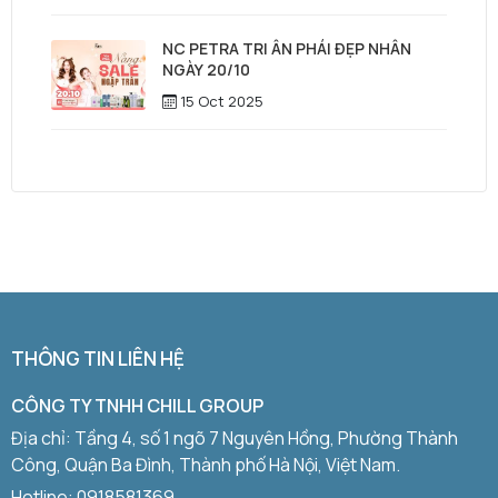
NC PETRA TRI ÂN PHÁI ĐẸP NHÂN
NGÀY 20/10
15 Oct 2025
THÔNG TIN LIÊN HỆ
CÔNG TY TNHH CHILL GROUP
Địa chỉ: Tầng 4, số 1 ngõ 7 Nguyên Hồng, Phường Thành
Công, Quận Ba Đình, Thành phố Hà Nội, Việt Nam.
Hotline:
0918581369