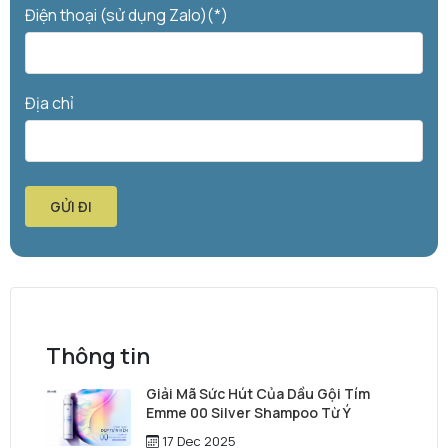
Điện thoại (sử dụng Zalo)(*)
Địa chỉ
GỬI ĐI
Thông tin
Giải Mã Sức Hút Của Dầu Gội Tím
Emme 00 Silver Shampoo Từ Ý
17 Dec 2025