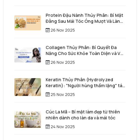
Protein Đậu Nành Thủy Phân: Bí Mật
Đằng Sau Mái Tóc Óng Mượt Và Làn
Da Trẻ Trung
26 Nov 2025
Collagen Thủy Phân: Bí Quyết Đa
Năng Cho Sức Khỏe Toàn Diện và Vẻ
Đẹp Vượt Thời Gian
26 Nov 2025
Keratin Thủy Phân (Hydrolyzed
Keratin): "Người hùng thầm lặng" tái
tạo mái tóc từ sâu bên trong
25 Nov 2025
Cúc La Mã – Bí mật làm đẹp từ thiên
nhiên dành cho làn da và mái tóc
24 Nov 2025