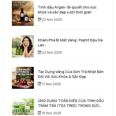
Tinh dầu Argan- Bí quyết cho sức
khỏe và sắc đẹp vượt thời gian
22 Nov 2025
Khám Phá Bí Mật Vàng: Peptit Đậu Hà
Lan -
22 Nov 2025
Tác Dụng Vàng Của Sơn Trà Nhật Bản
Đối Với Sức Khỏe & Sắc Đẹp
17 Nov 2025
ỨNG DỤNG TOÀN DIỆN CỦA TINH DẦU
TRÀM TRÀ (TEA TREE) TRONG SỨC
KHỎE, LÀM ĐẸP & CHĂM SÓC TÓC –
15 Nov 2025
DA ĐẦU