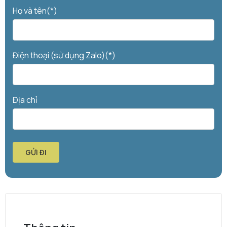
Họ và tên(*)
Điện thoại (sử dụng Zalo)(*)
Địa chỉ
GỬI ĐI