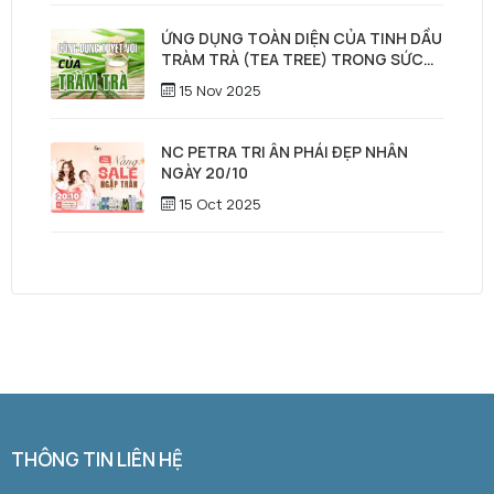
ỨNG DỤNG TOÀN DIỆN CỦA TINH DẦU
TRÀM TRÀ (TEA TREE) TRONG SỨC
KHỎE, LÀM ĐẸP & CHĂM SÓC TÓC –
15 Nov 2025
DA ĐẦU
NC PETRA TRI ÂN PHÁI ĐẸP NHÂN
NGÀY 20/10
15 Oct 2025
THÔNG TIN LIÊN HỆ