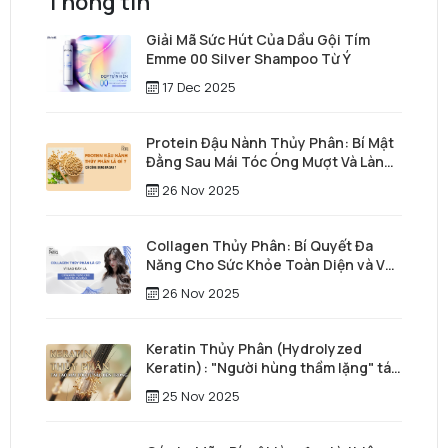
Thông tin
Giải Mã Sức Hút Của Dầu Gội Tím
Emme 00 Silver Shampoo Từ Ý
17 Dec 2025
Protein Đậu Nành Thủy Phân: Bí Mật
Đằng Sau Mái Tóc Óng Mượt Và Làn
Da Trẻ Trung
26 Nov 2025
Collagen Thủy Phân: Bí Quyết Đa
Năng Cho Sức Khỏe Toàn Diện và Vẻ
Đẹp Vượt Thời Gian
26 Nov 2025
Keratin Thủy Phân (Hydrolyzed
Keratin): "Người hùng thầm lặng" tái
tạo mái tóc từ sâu bên trong
25 Nov 2025