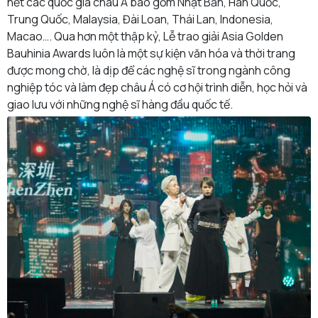
hết các quốc gia châu Á bao gồm Nhật Bản, Hàn Quốc,
Trung Quốc, Malaysia, Đài Loan, Thái Lan, Indonesia,
Macao…. Qua hơn một thập kỷ, Lễ trao giải Asia Golden
Bauhinia Awards luôn là một sự kiện văn hóa và thời trang
được mong chờ, là dịp để các nghệ sĩ trong ngành công
nghiệp tóc và làm đẹp châu Á có cơ hội trình diễn, học hỏi và
giao lưu với những nghệ sĩ hàng đầu quốc tế.