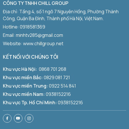
CÔNG TY TNHH CHILL GROUP
Địa chỉ: Tầng 4, số 1 ngõ 7 Nguyên Hồng, Phường Thành
Công, Quận Ba Đình, Thành phố Hà Nội, Việt Nam.
Hotline:
0918581369
Email: minhtv285@gmail.com
Website: www.chillgroup.net
KẾT NỐI VỚI CHÚNG TÔI
Khu vực Hà Nội:
0868 701 268
Khu vực miền Bắc:
0829 081 721
Khu vực miền Trung:
0922 514 841
Khu vực miền Nam:
0938152216
Khu vực Tp. Hồ Chí Minh:
0938152216