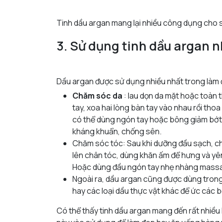
Tinh dầu argan mang lại nhiều công dụng cho
3. Sử dụng tinh dầu argan 
Dầu argan được sử dụng nhiều nhất trong làm 
Chăm sóc da
: lau dọn da mặt hoặc toàn 
tay, xoa hai lòng bàn tay vào nhau rồi tho
có thể dùng ngón tay hoặc bông giảm bớt 
kháng khuẩn, chống sên.
Chăm sóc tóc: Sau khi dưỡng đầu sạch, c
lên chân tóc, dùng khăn ấm để hưng và yên t
Hoặc dùng đầu ngón tay nhẹ nhàng massage 
Ngoài ra, dầu argan cũng được dùng trong 
hay các loại dầu thực vật khác để ức các
Có thể thấy tinh dầu argan mang đến rất nhiều l