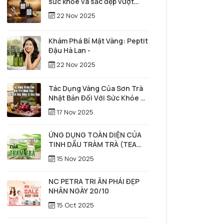
sức khỏe và sắc đẹp vượt
thời gian
22 Nov 2025
Khám Phá Bí Mật Vàng: Peptit
Đậu Hà Lan -
22 Nov 2025
Tác Dụng Vàng Của Sơn Trà
Nhật Bản Đối Với Sức Khỏe &
Sắc Đẹp
17 Nov 2025
ỨNG DỤNG TOÀN DIỆN CỦA
TINH DẦU TRÀM TRÀ (TEA
TREE) TRONG SỨC KHỎE,
15 Nov 2025
LÀM ĐẸP & CHĂM SÓC TÓC –
DA ĐẦU
NC PETRA TRI ÂN PHÁI ĐẸP
NHÂN NGÀY 20/10
15 Oct 2025