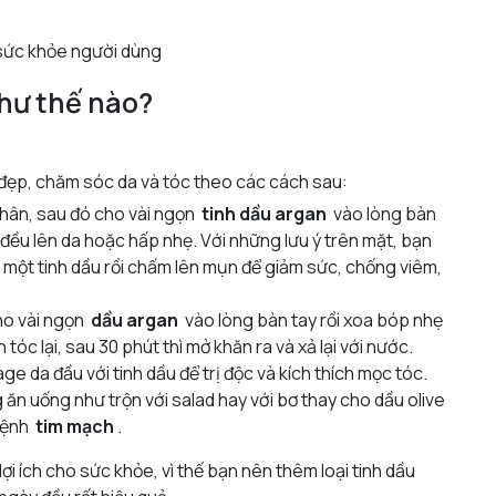
 sức khỏe người dùng
như thế nào?
đẹp, chăm sóc da và tóc theo các cách sau:
thân, sau đó cho vài ngọn
tinh dầu argan
vào lòng bàn
a đều lên da hoặc hấp nhẹ. Với những lưu ý trên mặt, bạn
một tinh dầu rồi chấm lên mụn để giảm sức, chống viêm,
ho vài ngọn
dầu argan
vào lòng bàn tay rồi xoa bóp nhẹ
óc lại, sau 30 phút thì mở khăn ra và xả lại với nước.
da đầu với tinh dầu để trị độc và kích thích mọc tóc.
ăn uống như trộn với salad hay với bơ thay cho dầu olive
 bệnh
tim mạch
.
ợi ích cho sức khỏe, vì thế bạn nên thêm loại tinh dầu