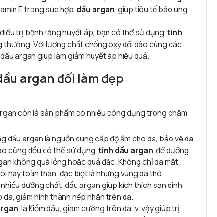
itamin E trong súc hợp
dầu argan
giúp tiêu tế bào ung
điều trị bệnh tăng huyết áp, bạn có thể sử dụng
tinh
g thường. Với lượng chất chống oxy dồi dào cùng các
dầu argan giúp làm giảm huyết áp hiệu quả.
dầu argan đối làm đẹp
u argan còn là sản phẩm có nhiều công dụng trong chăm
ng dầu argan là nguồn cung cấp độ ẩm cho da, bảo vệ da
 nào cũng đều có thể sử dụng
tinh dầu argan
để dưỡng
rgan không quá lỏng hoặc quá đặc. Không chỉ da mặt,
 hay toàn thân, đặc biệt là những vùng da thô.
nhiều dưỡng chất, dầu argan giúp kích thích sản sinh
ho da, giảm hình thành nếp nhăn trên da.
argan
là Kiềm dầu, giảm cường trên da, vì vậy giúp trị