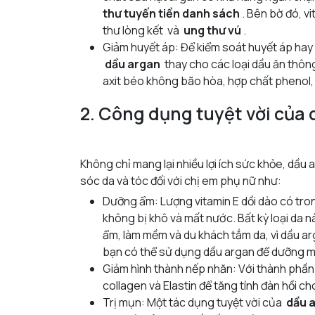
thư tuyến tiền danh sách
. Bên bờ đó, v
thư lòng kết
và
ung thư vú
.
Giảm huyết áp: Để kiểm soát huyết áp hay 
dầu argan
thay cho các loại dầu ăn thôn
axit béo không bão hòa, hợp chất phenol, 
2. Công dụng tuyệt vời của 
Không chỉ mang lại nhiều lợi ích sức khỏe, dầ
sóc da và tóc đối với chị em phụ nữ như:
Dưỡng ẩm: Lượng vitamin E dồi dào có tro
không bị khô và mất nước. Bất kỳ loại da
ẩm, làm mềm và du khách tắm da, vì dầu a
bạn có thể sử dụng dầu argan để dưỡng môi
Giảm hình thành nếp nhăn: Với thành phần 
collagen và Elastin để tăng tính đàn hồi c
Trị mụn: Một tác dụng tuyệt vời của
dầu 