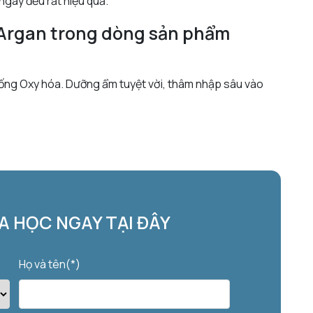
gày đều rất hiệu quả.
 Argan trong dòng sản phẩm
hống Oxy hóa. Dưỡng ẩm tuyệt vời, thâm nhập sâu vào
 HỌC NGAY TẠI ĐÂY
Họ và tên(*)