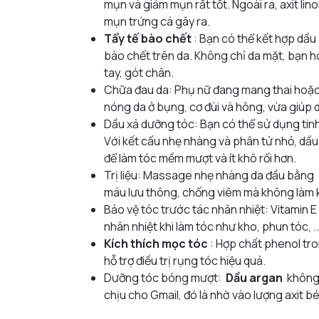
mụn và giảm mụn rất tốt. Ngoài ra, axit lin
mụn trứng cá
gây ra.
Tẩy tế bào chết
: Bạn có thể kết hợp dầu
bào chết trên da. Không chỉ da mặt, bạn 
tay, gót chân.
Chữa đau da: Phụ nữ đang mang thai hoặc
nóng da ở bụng, cơ đùi và hông, vừa giúp 
Dầu xả dưỡng tóc: Bạn có thể sử dụng tinh
Với kết cấu nhẹ nhàng và phân tử nhỏ, dầu
để làm tóc mềm mượt và ít khô rối hơn.
Trị liệu: Massage nhẹ nhàng da đầu bằng
máu lưu thông, chống viêm mà không làm k
Bảo vệ tóc trước tác nhân nhiệt: Vitamin 
nhân nhiệt khi làm tóc như kho, phun tóc, ..
Kích thích mọc tóc
: Hợp chất phenol tro
hỗ trợ điều trị rụng tóc hiệu quả.
Dưỡng tóc bóng mượt:
Dầu argan
không 
chịu cho Gmail, đó là nhờ vào lượng axit b