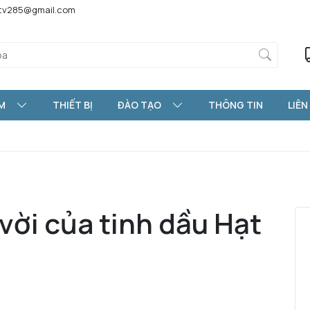
htv285@gmail.com
M
THIẾT BỊ
ĐÀO TẠO
THÔNG TIN
LIÊN
vời của tinh dầu Hạt