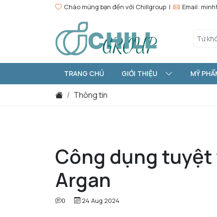
Chào mừng bạn đến với Chillgroup |
Email: min
TRANG CHỦ
GIỚI THIỆU
MỸ PHẨ
Thông tin
Công dụng tuyệt 
Argan
0
24 Aug 2024