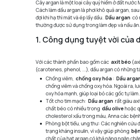
Cây argan là một loại cây quý hiếm ở đất nước 
Cách làm dầu argan là phơi khô quả argan, sau đ
đợi khi hạ thì mát và ép lấy dầu.
Dầu argan
có m
thường được sử dụng trong làm đẹp và nấu ăn
1. Công dụng tuyệt vời của 
Với các thành phần bao gồm các
axit béo
(axi
(carotenes, phenol, ...), dầu argan có những 
Chống viêm,
chống oxy hóa
:
Dầu arga
chống viêm và chống oxy hóa. Ngoài ra, lư
oxy hóa mạnh, giúp loại bỏ các gốc tự làm.
Tốt cho tim mạch:
Dầu argan
rất giàu axi
chất béo có nhiều trong
dầu olive
hoặc qu
cholesterol xấu trong máu, Anna các bệ
Phòng bột tiểu, ung thư: Các nghiên cứu đ
trạng kháng insulin, vì vậy giúp phòng
bện
chất của hạt argan có khả năng ngăn ch