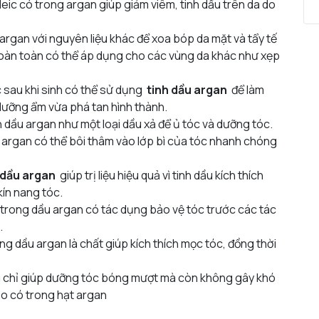
oleic có trong argan giúp giảm viêm, tinh dầu trên da do
 argan với nguyên liệu khác để xoa bóp da mặt và tẩy tế
hoàn toàn có thể áp dụng cho các vùng da khác như xẹp
 sau khi sinh có thể sử dụng
tinh dầu argan
để làm
dưỡng ẩm vừa phá tan hình thành.
 dầu argan như một loại dầu xả để ủ tóc và dưỡng tóc.
 argan có thể bôi thâm vào lớp bì của tóc nhanh chóng
dầu argan
giúp trị liệu hiệu quả vì tinh dầu kích thích
ín nang tóc.
E trong dầu argan có tác dụng bảo vệ tóc trước các tác
.
ng dầu argan là chất giúp kích thích mọc tóc, đồng thời
chỉ giúp dưỡng tóc bóng mượt mà còn không gây khó
éo có trong hạt argan