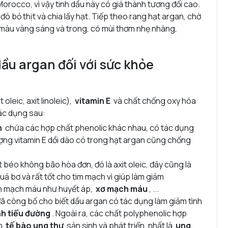
Morocco, vì vậy tinh dầu này có giá thành tương đối cao.
ó bỏ thịt và chia lấy hạt. Tiếp theo rang hạt argan, chờ
àu vàng sáng và trong, có mùi thơm nhẹ nhàng,
.
dầu argan đối với sức khỏe
t oleic, axit linoleic),
vitamin E
và chất chống oxy hóa
tác dụng sau:
n
chứa các hợp chất phenolic khác nhau, có tác dụng
ợng vitamin E dồi dào có trong hạt argan cũng chống
t béo không bão hòa đơn, đó là axit oleic, đây cũng là
ả bơ và rất tốt cho tim mạch vì giúp làm giảm
nh mạch máu như huyết áp,
xơ mạch máu
, ...
ã công bố cho biết dầu argan có tác dụng làm giảm tình
h tiểu đường
. Ngoài ra, các chất polyphenolic hợp
ặn
tế bào ung thư
sản sinh và phát triển, nhất là
ung