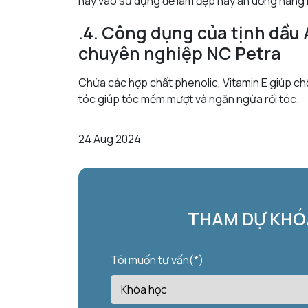
này vào sử dụng để làm đẹp hay ăn uống hàng n
.4. Công dụng của tịnh dầu
chuyên nghiệp NC Petra
Chứa các hợp chất phenolic, Vitamin E giúp c
tóc giúp tóc mềm mượt và ngăn ngừa rối tóc.
24 Aug 2024
THAM DỰ KHÓA
Tôi muốn tư vấn(*)