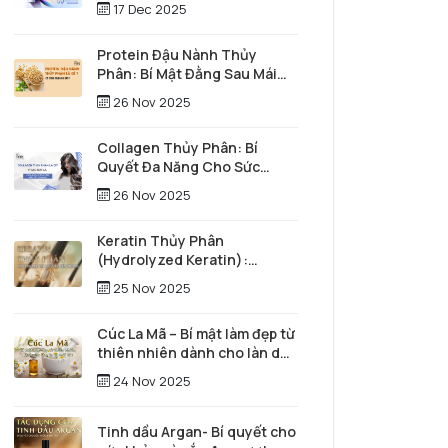
17 Dec 2025
Protein Đậu Nành Thủy
Phân: Bí Mật Đằng Sau Mái
Tóc Óng Mượt Và Làn Da Trẻ
26 Nov 2025
Trung
Collagen Thủy Phân: Bí
Quyết Đa Năng Cho Sức
Khỏe Toàn Diện và Vẻ Đẹp
26 Nov 2025
Vượt Thời Gian
Keratin Thủy Phân
(Hydrolyzed Keratin):
"Người hùng thầm lặng" tái
25 Nov 2025
tạo mái tóc từ sâu bên trong
Cúc La Mã – Bí mật làm đẹp từ
thiên nhiên dành cho làn da
và mái tóc
24 Nov 2025
Tinh dầu Argan- Bí quyết cho