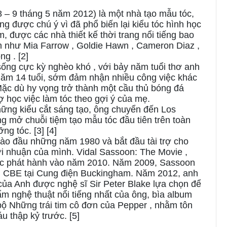
– 9 tháng 5 năm 2012) là một nhà tạo mẫu tóc,
g được chú ý vì đã phổ biến lại kiểu tóc hình học
m, được các nhà thiết kế thời trang nổi tiếng bao
h như Mia Farrow , Goldie Hawn , Cameron Diaz ,
g . [2]
ống cực kỳ nghèo khó , với bảy năm tuổi thơ anh
c năm 14 tuổi, sớm đảm nhận nhiều công việc khác
Mặc dù hy vọng trở thành một cầu thủ bóng đá
ợ học việc làm tóc theo gợi ý của mẹ.
ững kiểu cắt sáng tạo, ông chuyển đến Los
 mở chuỗi tiệm tạo mẫu tóc đầu tiên trên toàn
g tóc. [3] [4]
vào đầu những năm 1980 và bắt đầu tài trợ cho
ợi nhuận của mình. Vidal Sassoon: The Movie ,
ược phát hành vào năm 2010. Năm 2009, Sassoon
m CBE tại Cung điện Buckingham. Năm 2012, anh
ủa Anh được nghệ sĩ Sir Peter Blake lựa chọn để
ẩm nghệ thuật nổi tiếng nhất của ông, bìa album
bộ Những trái tim cô đơn của Pepper , nhằm tôn
u thập kỷ trước. [5]