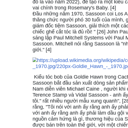
đô la vào năm 2022), để tạo ra một kiểu 
vai chính trong Rosemary's Baby. [4]
Đầu những năm 1970, Sassoon coi Los An
thăng chức người phó 30 tuổi của mình, 
giám đốc tiệm Sassoon, giải thích một c
chiếc ghế cắt tóc là đủ rồi! " [26] John 
sáng lập Paul Mitchell Systems với Paul M
Sassoon. Mitchell nói rằng Sassoon là "nh
giới." [4]
Kiểu tóc bob của Goldie Hawn trong Cact
Sassoon bắt đầu sản xuất dòng sản phẩm
Nam diễn viên Michael Caine , người khi 
Terence Stamp và Vidal Sassoon - anh ấy t
tôi." rất nhiều người mẫu xung quanh", [2
rằng, "Tôi nói với anh ấy rằng anh ấy phải
với anh ấy rằng anh ấy phải làm dầu gội 
nguồn cảm hứng là gì, thương hiệu của 
được bán trên toàn thế giới, với một chi