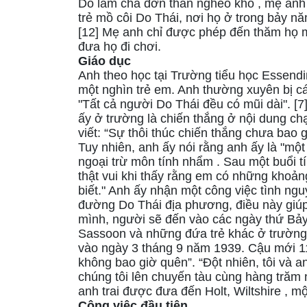
Do làm cha đơn thân nghèo khó , mẹ anh 
trẻ mồ côi Do Thái, nơi họ ở trong bảy năm
[12] Mẹ anh chỉ được phép đến thăm họ 
đưa họ đi chơi.
Giáo dục
Anh theo học tại Trường tiểu học Essend
một nghìn trẻ em. Anh thường xuyên bị cá
"Tất cả người Do Thái đều có mũi dài". [
ấy ở trường là chiến thắng ở nội dung ch
viết: “Sự thôi thúc chiến thắng chưa bao giờ
Tuy nhiên, anh ấy nói rằng anh ấy là "một
ngoại trừ môn tính nhẩm . Sau một buổi t
thật vui khi thấy rằng em có những khoảng
biết." Anh ấy nhận một công việc tình ng
đường Do Thái địa phương, điều này giúp
mình, người sẽ đến vào các ngày thứ Bảy.
Sassoon và những đứa trẻ khác ở trường 
vào ngày 3 tháng 9 năm 1939. Cậu mới 11 
không bao giờ quên”. “Đột nhiên, tôi và an
chúng tôi lên chuyến tàu cùng hàng trăm n
anh trai được đưa đến Holt, Wiltshire , m
Công việc đầu tiên