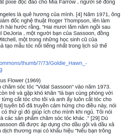
cắt pixie độc đáo cho Mia Farrow , người sẽ đóng
geles là quê hương của mình. [4] Năm 1971, ông
giám đốc nghệ thuật Roger Thompson, lên làm
ách hài hước rằng, "Hai mươi lăm năm ngồi sau
Paul DeJoria , một người bạn của Sassoon, đồng
itchell, một trong những học sinh cũ của
à tạo mẫu tóc nổi tiếng nhất trong lịch sử thế
us Flower (1969)
 chăm sóc tóc "Vidal Sassoon" vào năm 1973.
còn trẻ và gặp khó khăn "là bạn cùng phòng với
ừng cắt tóc cho tôi và anh ấy luôn cắt tóc cho
8] tuyên bố đã truyền cảm hứng cho điều này, nói
 có thứ gì đó giúp ích cho mình khi ngủ. Tôi nói
và các sản phẩm chăm sóc tóc khác ." [29] Dù
Sassoon đã được áp dụng cho dầu gội và dầu xả
ến dịch thương mại có khẩu hiệu "Nếu bạn trông