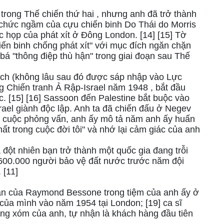
 trong Thế chiến thứ hai , nhưng anh đã trở thành
 chức ngầm của cựu chiến binh Do Thái do Morris
họp của phát xít ở Đông London. [14] [15] Tờ
hiến binh chống phát xít" với mục đích ngăn chặn
bá "thông điệp thù hận" trong giai đoạn sau Thế
ach (không lâu sau đó được sáp nhập vào Lực
ng Chiến tranh Ả Rập-Israel năm 1948 , bắt đầu
c. [15] [16] Sassoon đến Palestine bắt buộc vào
rael giành độc lập. Anh ta đã chiến đấu ở Negev
ột cuộc phỏng vấn, anh ấy mô tả năm anh ấy huấn
hất trong cuộc đời tôi" và nhớ lại cảm giác của anh
 đột nhiên bạn trở thành một quốc gia đang trỗi
ó 600.000 người bảo vệ đất nước trước năm đội
 [11]
n của Raymond Bessone trong tiệm của anh ấy ở
 của mình vào năm 1954 tại London; [19] ca sĩ
àng xóm của anh, tự nhận là khách hàng đầu tiên