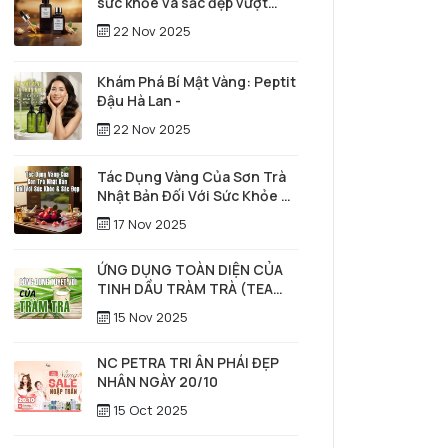
sức khỏe và sắc đẹp vượt
thời gian
22 Nov 2025
Khám Phá Bí Mật Vàng: Peptit
Đậu Hà Lan -
22 Nov 2025
Tác Dụng Vàng Của Sơn Trà
Nhật Bản Đối Với Sức Khỏe &
Sắc Đẹp
17 Nov 2025
ỨNG DỤNG TOÀN DIỆN CỦA
TINH DẦU TRÀM TRÀ (TEA
TREE) TRONG SỨC KHỎE,
15 Nov 2025
LÀM ĐẸP & CHĂM SÓC TÓC –
DA ĐẦU
NC PETRA TRI ÂN PHÁI ĐẸP
NHÂN NGÀY 20/10
15 Oct 2025