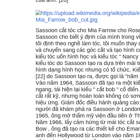
Sassoon cắt tóc cho Mia Farrow cho Ro
Sassoon cho biết ý định của mình trong vi
tôi định theo nghề làm tóc, tôi muốn thay
và chuyển sang các góc cắt và tạo hình 
kiểu tóc uốn hình học và kiểu tóc " Nancy 
kiểu tóc do Sassoon tạo ra dựa trên mái
hình dạng hình học nhưng có tổ chức. Kiểu
[22] do Sassoon tạo ra, được gọi là "năm 
Vào năm 1964, Sassoon đã tạo ra một kiể
ngang, tái hiện lại kiểu " cắt bob " cổ đ
cắt rất kỹ, nhưng hoàn toàn không có sơn
hiệu ứng. Giám đốc điều hành quảng cáo
người đã khám phá ra Sassoon ở London 
1965, ông mở thẩm mỹ viện đầu tiên ở Th
Năm 1966, lấy cảm hứng từ mái tóc cắt s
Bow , ông đã tạo ra các thiết kế cho Em
anh đến Hollywood từ London vào năm 196