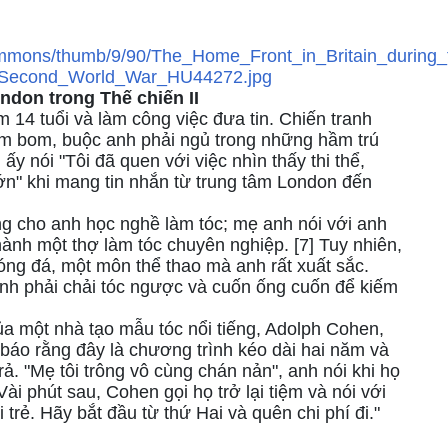
ndon trong Thế chiến II
 14 tuổi và làm công việc đưa tin. Chiến tranh
ém bom, buộc anh phải ngủ trong những hầm trú
ấy nói "Tôi đã quen với việc nhìn thấy thi thể,
n" khi mang tin nhắn từ trung tâm London đến
ng cho anh học nghề làm tóc; mẹ anh nói với anh
ành một thợ làm tóc chuyên nghiệp. [7] Tuy nhiên,
óng đá, một môn thể thao mà anh rất xuất sắc.
nh phải chải tóc ngược và cuốn ống cuốn để kiếm
a một nhà tạo mẫu tóc nổi tiếng, Adolph Cohen,
 báo rằng đây là chương trình kéo dài hai năm và
ả. "Mẹ tôi trông vô cùng chán nản", anh nói khi họ
 Vài phút sau, Cohen gọi họ trở lại tiệm và nói với
i trẻ. Hãy bắt đầu từ thứ Hai và quên chi phí đi."