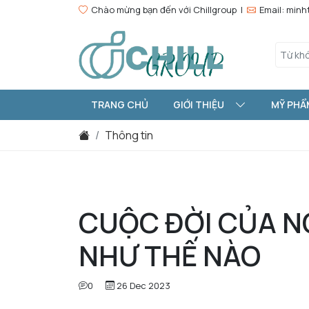
Chào mừng bạn đến với Chillgroup |
Email: min
TRANG CHỦ
GIỚI THIỆU
MỸ PHẨ
Thông tin
CUỘC ĐỜI CỦA N
NHƯ THẾ NÀO
0
26 Dec 2023