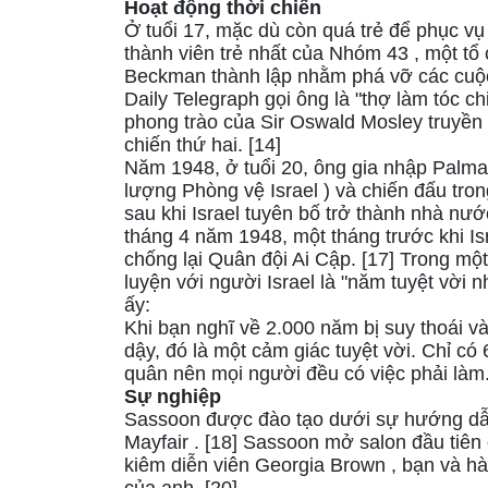
Hoạt động thời chiến
Ở tuổi 17, mặc dù còn quá trẻ để phục vụ
thành viên trẻ nhất của Nhóm 43 , một tổ
Beckman thành lập nhằm phá vỡ các cuộc 
Daily Telegraph gọi ông là "thợ làm tóc c
phong trào của Sir Oswald Mosley truyền 
chiến thứ hai. [14]
Năm 1948, ở tuổi 20, ông gia nhập Palm
lượng Phòng vệ Israel ) và chiến đấu tro
sau khi Israel tuyên bố trở thành nhà nướ
tháng 4 năm 1948, một tháng trước khi Is
chống lại Quân đội Ai Cập. [17] Trong m
luyện với người Israel là "năm tuyệt vời n
ấy:
Khi bạn nghĩ về 2.000 năm bị suy thoái và
dậy, đó là một cảm giác tuyệt vời. Chỉ c
quân nên mọi người đều có việc phải làm.
Sự nghiệp
Sassoon được đào tạo dưới sự hướng dẫ
Mayfair . [18] Sassoon mở salon đầu tiên
kiêm diễn viên Georgia Brown , bạn và h
của anh. [20]