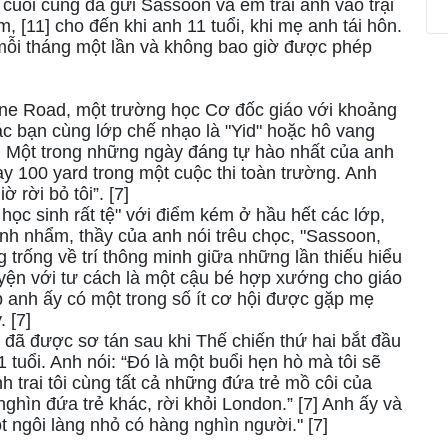
cuối cùng đã gửi Sassoon và em trai anh vào trại
, [11] cho đến khi anh 11 tuổi, khi mẹ anh tái hôn.
mỗi tháng một lần và không bao giờ được phép
ine Road, một trường học Cơ đốc giáo với khoảng
c bạn cùng lớp chế nhạo là "Yid" hoặc hô vang
7] Một trong những ngày đáng tự hào nhất của anh
ạy 100 yard trong một cuộc thi toàn trường. Anh
 rời bỏ tôi”. [7]
 học sinh rất tệ" với điểm kém ở hầu hết các lớp,
ính nhẩm, thầy của anh nói trêu chọc, "Sassoon,
 trống về trí thông minh giữa những lần thiếu hiểu
uyện với tư cách là một cậu bé hợp xướng cho giáo
 anh ấy có một trong số ít cơ hội được gặp mẹ
 [7]
đã được sơ tán sau khi Thế chiến thứ hai bắt đầu
tuổi. Anh nói: “Đó là một buổi hẹn hò mà tôi sẽ
h trai tôi cùng tất cả những đứa trẻ mồ côi của
ghìn đứa trẻ khác, rời khỏi London.” [7] Anh ấy và
ột ngôi làng nhỏ có hàng nghìn người." [7]