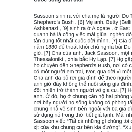
Sassoon sinh ra với cha mẹ là người Do
Shepherd's Bush . [6] Mẹ anh, Betty (Bell
Ashkenazi , [9] sinh ra ở Aldgate , ở Ea
quanh bà là công việc mài giũa. nghèo đó
tận dụng tốt nhất cuộc đời mình. [7] Gia
năm 1880 để thoát khỏi chủ nghĩa bài Do 
giờ. [7] Cha của anh, Jack Sassoon, một n
Thessaloniki , phía bắc Hy Lạp. [7] Họ 
họ chuyển đến Shepherd's Bush, nơi có 
có một người em trai, Ivor, qua đời vì một
Cha anh đã bỏ rơi gia đình để theo người 
anh giờ đây không thể nuôi sống gia đình,
đột nhiên trở thành người vô gia cư. [7]
anh. Ở đó, họ ở chung căn hộ hai phòng 
nơi bảy người họ sống không có phòng tắ
chung nhà vệ sinh bên ngoài với ba gia 
sử dụng nó trong thời tiết giá lạnh. Mái 
Sassoon viết: “Tất cả những gì chúng tôi
xịt của khu chung cư bên kia đường”. "Xu