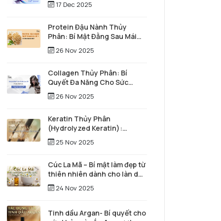
17 Dec 2025
Protein Đậu Nành Thủy
Phân: Bí Mật Đằng Sau Mái
Tóc Óng Mượt Và Làn Da Trẻ
26 Nov 2025
Trung
Collagen Thủy Phân: Bí
Quyết Đa Năng Cho Sức
Khỏe Toàn Diện và Vẻ Đẹp
26 Nov 2025
Vượt Thời Gian
Keratin Thủy Phân
(Hydrolyzed Keratin):
"Người hùng thầm lặng" tái
25 Nov 2025
tạo mái tóc từ sâu bên trong
Cúc La Mã – Bí mật làm đẹp từ
thiên nhiên dành cho làn da
và mái tóc
24 Nov 2025
Tinh dầu Argan- Bí quyết cho