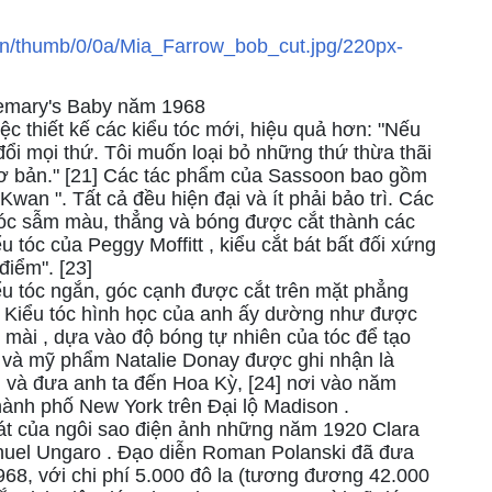
semary's Baby năm 1968
ệc thiết kế các kiểu tóc mới, hiệu quả hơn: "Nếu
 đổi mọi thứ. Tôi muốn loại bỏ những thứ thừa thãi
cơ bản." [21] Các tác phẩm của Sassoon bao gồm
Kwan ". Tất cả đều hiện đại và ít phải bảo trì. Các
 tóc sẫm màu, thẳng và bóng được cắt thành các
 tóc của Peggy Moffitt , kiểu cắt bát bất đối xứng
điểm". [23]
u tóc ngắn, góc cạnh được cắt trên mặt phẳng
iển. Kiểu tóc hình học của anh ấy dường như được
 mài , dựa vào độ bóng tự nhiên của tóc để tạo
 và mỹ phẩm Natalie Donay được ghi nhận là
và đưa anh ta đến Hoa Kỳ, [24] nơi vào năm
ành phố New York trên Đại lộ Madison .
át của ngôi sao điện ảnh những năm 1920 Clara
anuel Ungaro . Đạo diễn Roman Polanski đã đưa
8, với chi phí 5.000 đô la (tương đương 42.000