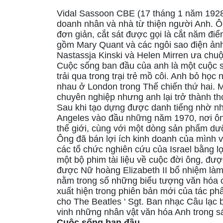
Vidal Sassoon CBE (17 tháng 1 năm 1928 
doanh nhân và nhà từ thiện người Anh. Ôn
đơn giản, cắt sát được gọi là cắt năm điể
gồm Mary Quant và các ngôi sao điện ản
Nastassja Kinski và Helen Mirren ưa chuộn
Cuộc sống ban đầu của anh là một cuộc s
trải qua trong trại trẻ mồ côi. Anh bỏ họ
nhau ở London trong Thế chiến thứ hai. 
chuyên nghiệp nhưng anh lại trở thành th
Sau khi tạo dựng được danh tiếng nhờ nh
Angeles vào đầu những năm 1970, nơi ông
thế giới, cùng với một dòng sản phẩm dưỡn
Ông đã bán lợi ích kinh doanh của mình 
các tổ chức nghiên cứu của Israel bằng l
một bộ phim tài liệu về cuộc đời ông, đ
được Nữ hoàng Elizabeth II bổ nhiệm là
nằm trong số những biểu tượng văn hóa c
xuất hiện trong phiên bản mới của tác ph
cho The Beatles ' Sgt. Ban nhạc Câu lạc 
vinh những nhân vật văn hóa Anh trong sá
Cuộc sống ban đầu