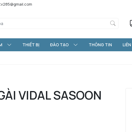
htv285@gmail.com
M
THIẾT BỊ
ĐÀO TẠO
THÔNG TIN
LIÊN
GÀI VIDAL SASOON