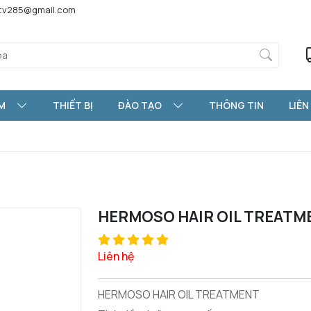
htv285@gmail.com
M
THIẾT BỊ
ĐÀO TẠO
THÔNG TIN
LIÊN
HERMOSO HAIR OIL TREATM
Liên hệ
HERMOSO HAIR OIL TREATMENT