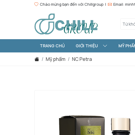
Chào mừng bạn đến với Chillgroup |
Email: min
TRANG CHỦ
GIỚI THIỆU
MỸ PHẨ
Mỹ phẩm
NC Petra