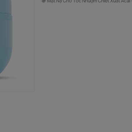
🍇 Mặt Nạ Cho Tóc Nhuộm Chiết Xuất Acai