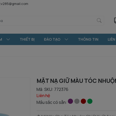
htv285@gmail.com
M
THIẾT BỊ
ĐÀO TẠO
THÔNG TIN
LIÊN
MẶT NẠ GIỮ MÀU TÓC NHUỘM
Mã:
SKU: 772376
Liên hệ
Mầu sắc có sẵn: