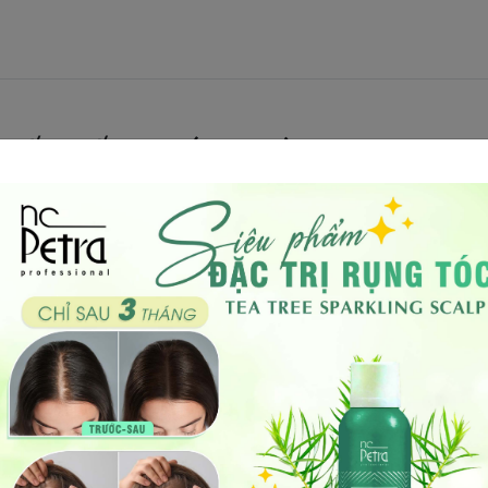
hiết Xuất Acai (500ml)
tóc, làm cho tóc trở nên
mềm mại và bóng mượt
ngay sau lần
o ra một
lớp màng bảo vệ vô hình
trên tóc, giúp
giữ màu tóc 
yên sẽ
phục hồi độ đàn hồi
, sự
mềm mượt như lụa
và
độ bón
gội
.
 tóc.