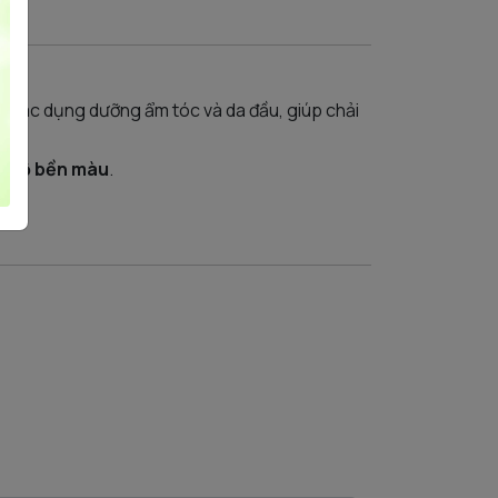
 có tác dụng dưỡng ẩm tóc và da đầu, giúp chải
g độ bền màu
.