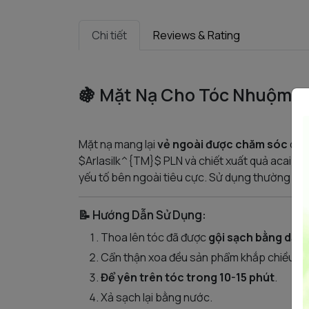
Chi tiết
Reviews & Rating
🍇 Mặt Nạ Cho Tóc Nhuộm C
Mặt nạ mang lại
vẻ ngoài được chăm sóc
cho 
$Arlasilk^{TM}$ PLN và chiết xuất quả acai tạ
yếu tố bên ngoài tiêu cực. Sử dụng thường xu
📝 Hướng Dẫn Sử Dụng:
Thoa lên tóc đã được
gội sạch bằng dầu 
Cẩn thận xoa đều sản phẩm khắp chiều dài
Để yên trên tóc trong 10-15 phút
.
Xả sạch lại bằng nước.