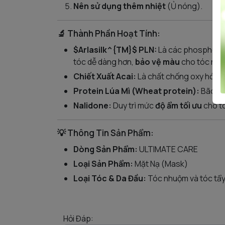
Nên sử dụng thêm nhiệt
(Ủ nóng).
🔬 Thành Phần Hoạt Tính:
$Arlasilk^{TM}$ PLN:
Là các phospholipid
tóc dễ dàng hơn,
bảo vệ màu
cho tóc nhuộ
Chiết Xuất Acai:
Là chất chống oxy hóa, 
Protein Lúa Mì (Wheat protein):
Bão hò
Nalidone:
Duy trì mức
độ ẩm tối ưu
cho t
💡 Thông Tin Sản Phẩm:
Dòng Sản Phẩm:
ULTIMATE CARE
Loại Sản Phẩm:
Mặt Nạ (Mask)
Loại Tóc & Da Đầu:
Tóc nhuộm và tóc tẩ
Hỏi Đáp: