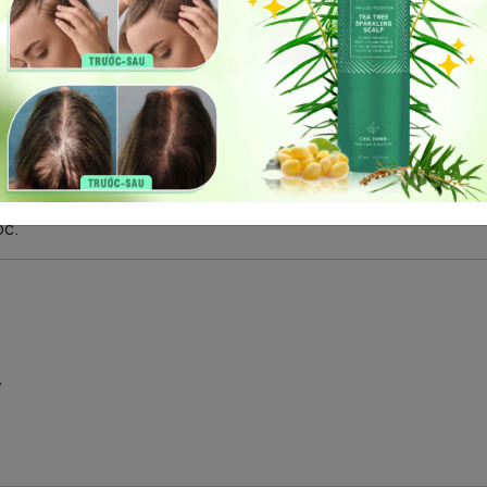
 được chiết xuất từ dầu cây rum dại, giàu axit linoleic. Chúng
m và duy trì hiệu quả chống tĩnh điện lâu dài.
giúp bảo vệ hạt màu nhân tạo khỏi các gốc tự do và
tăng cườn
a sợi tóc, làm cho tóc trở nên
đàn hồi và mềm mại
.
óc.
y