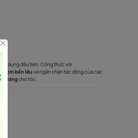
 sử dụng đầu tiên. Công thức với
nhuộm bền lâu
và ngăn chặn tác động của các
g gương
cho tóc.