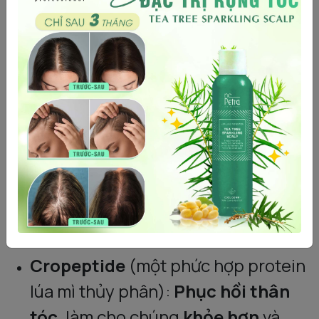
chiều dài tóc
.
Lưu lại trên tóc trong 10-15 phút
.
Xả sạch lại bằng nước.
🔬 Thành Phần Hoạt Tính:
D-Panthenol:
Cung cấp khả năng
dưỡng ẩm lâu dài
cho tóc, bảo vệ
tóc khỏi hư tổn bên ngoài và mang
lại
độ bóng gương
.
Cropeptide
(một phức hợp protein
lúa mì thủy phân):
Phục hồi thân
tóc
, làm cho chúng
khỏe hơn
và