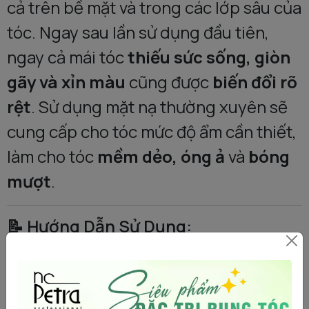
cả trên bề mặt và trong các lớp sâu của
tóc. Ngay sau lần sử dụng đầu tiên,
ngay cả mái tóc
thiếu sức sống, giòn
gãy và xỉn màu
cũng được
biến đổi rõ
rệt
. Sử dụng mặt nạ thường xuyên sẽ
cung cấp cho tóc mức độ ẩm cần thiết,
làm cho tóc
mềm dẻo, óng ả
và
bóng
mượt
.
📝 Hướng Dẫn Sử Dụng:
Thoa lên tóc đã được
gội sạch bằng
dầu gội
.
Cẩn thận xoa đều sản phẩm
khắp