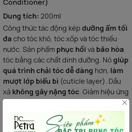
Conditioner)
Dung tích:
200ml
Công thức tác động kép
dưỡng ẩm tối
đa
cho tóc khô, tóc xốp và tóc thiếu
nước. Sản phẩm
phục hồi
và
bão hòa
tóc bằng các chất dinh dưỡng. Nó
giúp
quá trình chải tóc dễ dàng
hơn,
làm
mượt lớp biểu bì
(cuticle layer). Dầu
xả
không gây nặng tóc
. Giảm hiệu ứng
tĩnh điện
.
📝 Hướng Dẫn Sử Dụng: