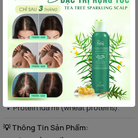
Thoa lên tóc đã được
gội sạch bằng
dầu gội
.
Phân bổ dọc theo
toàn bộ chiều
dài
.
Lưu lại trong 2-3 phút
.
Xả sạch.
🔬 Thành Phần Hoạt Tính:
D-panthenol.
Protein lúa mì (wheat proteins).
💡 Thông Tin Sản Phẩm: