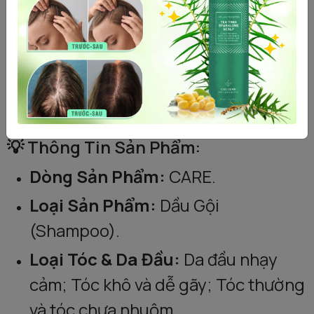
🔬 Thành Phần Hoạt Tính:
Hydrovance.
D-panthenol.
💡 Thông Tin Sản Phẩm:
Dòng Sản Phẩm:
CARE.
Loại Sản Phẩm:
Dầu Gội
(Shampoo).
Loại Tóc & Da Đầu:
Da đầu nhạy
cảm; Tóc khô và dễ gãy; Tóc thường
và tóc chưa nhuộm.