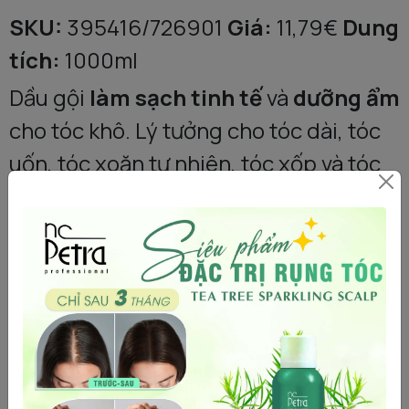
SKU:
395416/726901
Giá:
11,79€
Dung
tích:
1000ml
Dầu gội
làm sạch tinh tế
và
dưỡng ẩm
cho tóc khô. Lý tưởng cho tóc dài, tóc
uốn, tóc xoăn tự nhiên, tóc xốp và tóc
đã được làm sáng màu (lightened hair).
📝 Hướng Dẫn Sử Dụng:
Thoa lên tóc.
Giữ trong
1-2 phút
.
Xả sạch
kỹ lưỡng.
Lặp lại nếu cần thiết.