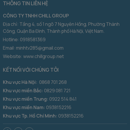
THÔNG TIN LIÊN HỆ
CÔNG TY TNHH CHILL GROUP
Địa chỉ: Tầng 4, số 1 ngõ 7 Nguyên Hồng, Phường Thành
Công, Quận Ba Đình, Thành phố Hà Nội, Việt Nam.
Hotline:
0918581369
Email: minhtv285@gmail.com
Website: www.chillgroup.net
KẾT NỐI VỚI CHÚNG TÔI
Khu vực Hà Nội:
0868 701 268
Khu vực miền Bắc:
0829 081 721
Khu vực miền Trung:
0922 514 841
Khu vực miền Nam:
0938152216
Khu vực Tp. Hồ Chí Minh:
0938152216